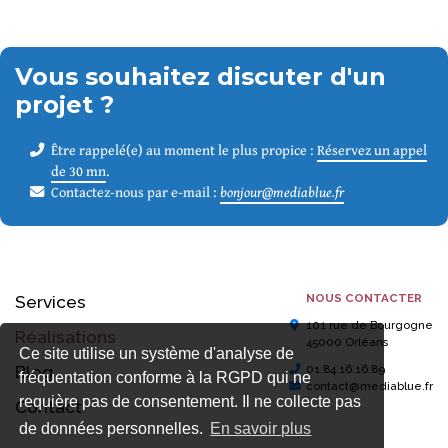
Vous souhaitez discuter d'un
projet ?
Être rappelé(e) au moment le plus propice :
Réservez un appel
de 30 mn
.
Contactez-nous par e-mail :
bonjour@mediablue.fr
NOUS CONTACTER
Services
101 rue de Bourgogne
Réalisations
45000 Orléans
Ce site utilise un système d'analyse de
Blog
01.84.16.16.89
fréquentation conforme à la RGPD qui ne
contact@mediablue.fr
requière pas de consentement. Il ne collecte pas
Contact
de données personnelles.
En savoir plus